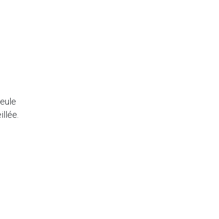
seule
illée.