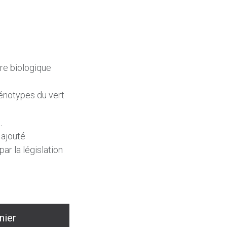
ure biologique
énotypes du vert
.
 ajouté
ar la législation
nier