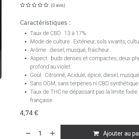
(0 avis)
Caractéristiques :
Taux de CBD : 13 à 17%
Mode de culture : Extérieur, sols vivants, cult
Arôme : diesel, musqué, fraicheur.
Aspect : buds denses et compactes, deux ph
profond au
violet.
Goût : Citronné, Acidulé, épicé, diesel, musqué
Sans OGM, sans terpènes ni CBD synthétique
Taux de THC ne dépassant pas la limite fixée p
française.
4,74
€
Ajouter au pa